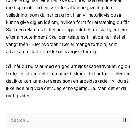
fortælle dig. Min viden er ikke stor nok. Men en advokat
med speciale i arbejdsskader vil kunne give dig den
vejledning, som du har brug for. Han vil naturligvis også
kunne give dig en idé om, hvilken form for erstatning du får.
Skal den relateres til behandlingsforløbet, du skal igennem
efter amputeringen? Skal den relateres til, at du har fået et
varigt mén? Eller hvordan? Der er mange forhold, som
advokaten skal afdække og klargøre for dig.
Så, når du nu taler med en god arbejdsskadeadvokat, og du
finder ud af om det er en arbejdsskade du har fået – eller om
det ikke kan karakteriseres som en arbejdsskade – vil du så
ikke lade mig vide det? Jeg er nysgerrig. Ja. Men det er da
nyttig viden.
S
ø
g