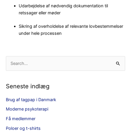
Udarbejdelse af nødvendig dokumentation til
retssager eller møder
Sikring af overholdelse af relevante lovbestemmelser
under hele processen
S
ø
g
Seneste indlæg
e
f
Brug af tagpap i Danmark
t
Moderne psykoterapi
e
Få medlemmer
r
:
Poloer og t-shirts