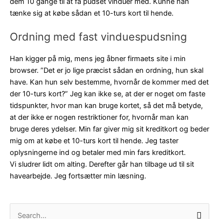
dem 10 gange til at få pudset vinduer med. Kunne han
tænke sig at købe sådan et 10-turs kort til hende.
Ordning med fast vinduespudsning
Han kigger på mig, mens jeg åbner firmaets site i min
browser. ”Det er jo lige præcist sådan en ordning, hun skal
have. Kan hun selv bestemme, hvornår de kommer med det
der 10-turs kort?” Jeg kan ikke se, at der er noget om faste
tidspunkter, hvor man kan bruge kortet, så det må betyde,
at der ikke er nogen restriktioner for, hvornår man kan
bruge deres ydelser. Min far giver mig sit kreditkort og beder
mig om at købe et 10-turs kort til hende. Jeg taster
oplysningerne ind og betaler med min fars kreditkort.
Vi sludrer lidt om alting. Derefter går han tilbage ud til sit
havearbejde. Jeg fortsætter min læsning.
S