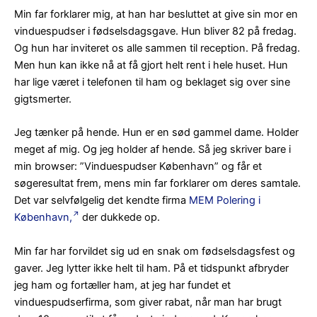
Min far forklarer mig, at han har besluttet at give sin mor en
vinduespudser i fødselsdagsgave. Hun bliver 82 på fredag.
Og hun har inviteret os alle sammen til reception. På fredag.
Men hun kan ikke nå at få gjort helt rent i hele huset. Hun
har lige været i telefonen til ham og beklaget sig over sine
gigtsmerter.
Jeg tænker på hende. Hun er en sød gammel dame. Holder
meget af mig. Og jeg holder af hende. Så jeg skriver bare i
min browser: ”Vinduespudser København” og får et
søgeresultat frem, mens min far forklarer om deres samtale.
Det var selvfølgelig det kendte firma
MEM Polering i
København,
der dukkede op.
Min far har forvildet sig ud en snak om fødselsdagsfest og
gaver. Jeg lytter ikke helt til ham. På et tidspunkt afbryder
jeg ham og fortæller ham, at jeg har fundet et
vinduespudserfirma, som giver rabat, når man har brugt